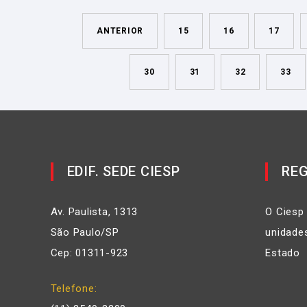
ANTERIOR
15
16
17
30
31
32
33
EDIF. SEDE CIESP
REG
Av. Paulista, 1313
O Ciesp
São Paulo/SP
unidades
Cep: 01311-923
Estado
Telefone