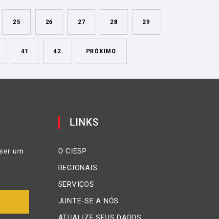
25
26
27
28
29
41
42
PRÓXIMO
LINKS
ser um
O CIESP
REGIONAIS
SERVIÇOS
JUNTE-SE A NÓS
ATUALIZE SEUS DADOS