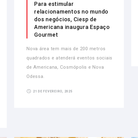
Para estimular
relacionamentos no mundo
dos negócios, Ciesp de
Americana inaugura Espaço
Gourmet
Nova área tem mais de 200 metros
quadrados e atenderá eventos sociais
de Americana, Cosmópolis e Nova
Odessa.
21 DE FEVEREIRO, 2025