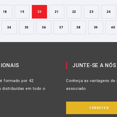
18
19
20
21
22
23
24
34
35
36
37
38
39
40
IONAIS
JUNTE-SE A NÓS
 é formado por 42
Conheça as vantagens de 
 distribuídas em todo o
associado.
CONHECER