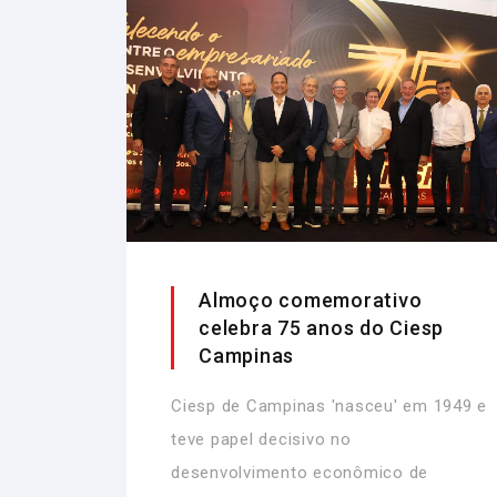
Almoço comemorativo
celebra 75 anos do Ciesp
Campinas
Ciesp de Campinas 'nasceu' em 1949 e
teve papel decisivo no
desenvolvimento econômico de