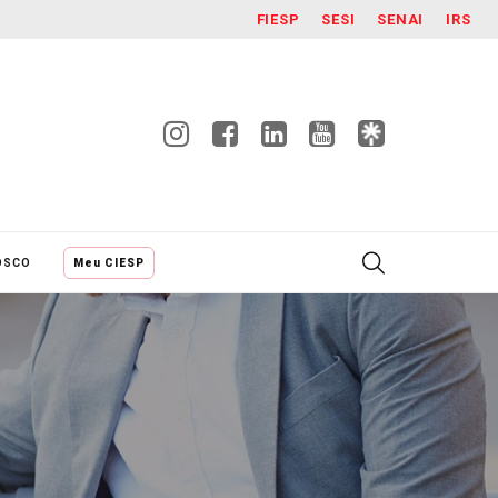
FIESP
SESI
SENAI
IRS
OSCO
Meu CIESP