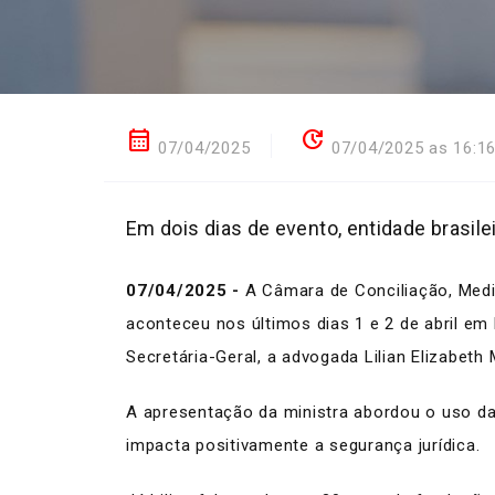
calendar_month
update
07/04/2025
07/04/2025 as 16:1
Em dois dias de evento, entidade brasile
07/04/2025 -
A Câmara de Conciliação, Media
aconteceu nos últimos dias 1 e 2 de abril em P
Secretária-Geral, a advogada Lilian Elizabeth
A apresentação da ministra abordou o uso da 
impacta positivamente a segurança jurídica.