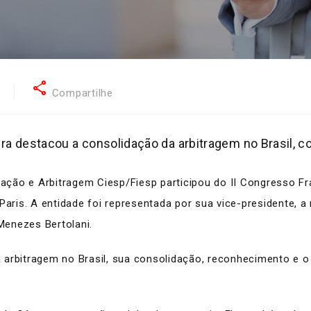
share
6
Compartilhe
ira destacou a consolidação da arbitragem no Brasil, co
ção e Arbitragem Ciesp/Fiesp participou do II Congresso Fran
aris. A entidade foi representada por sua vice-presidente, a m
 Menezes Bertolani.
arbitragem no Brasil, sua consolidação, reconhecimento e o 