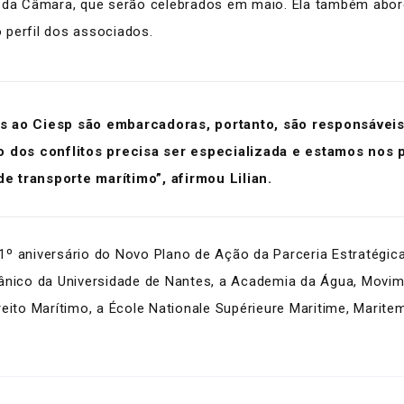
o da Câmara, que serão celebrados em maio. Ela também abor
 perfil dos associados.
as ao Ciesp são embarcadoras, portanto, são responsávei
ão dos conflitos precisa ser especializada e estamos no
 transporte marítimo”, afirmou Lilian.
º aniversário do Novo Plano de Ação da Parceria Estratégica
ceânico da Universidade de Nantes, a Academia da Água, Mo
eito Marítimo, a École Nationale Supérieure Maritime,
Marite