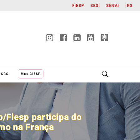
FIESP
SESI
SENAI
IRS
OSCO
Meu CIESP
/Fiesp participa do
imo na França