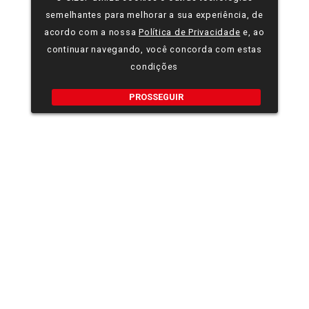
semelhantes para melhorar a sua experiência, de
acordo com a nossa
Política de Privacidade
e, ao
continuar navegando, você concorda com estas
condições
PROSSEGUIR
EDIF. SEDE CIESP
Av. Paulista, 1313
São Paulo/SP
Cep: 01311-923
Telefone
(11) 3549-3200