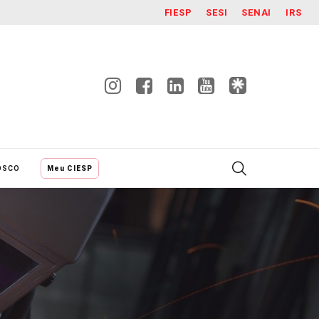
FIESP
SESI
SENAI
IRS
OSCO
Meu CIESP