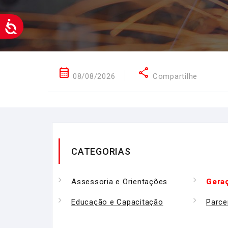
calendar_month
share
08/08/2026
Compartilhe
CATEGORIAS
Assessoria e Orientações
Gera
Educação e Capacitação
Parce