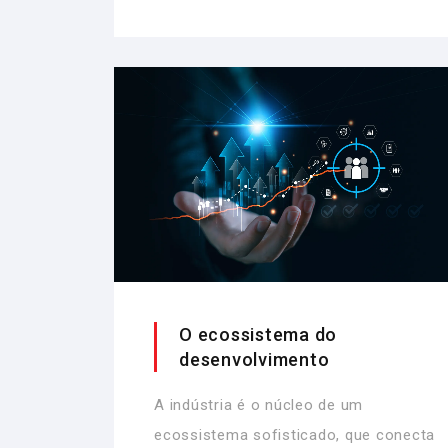
O ecossistema do
desenvolvimento
A indústria é o núcleo de um
ecossistema sofisticado, que conecta