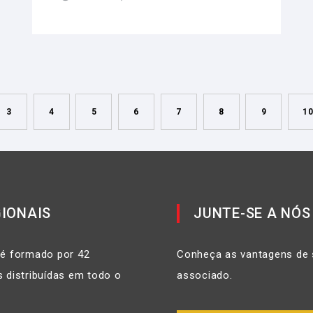
3
4
5
6
7
8
9
1
IONAIS
JUNTE-SE A NÓS
 é formado por 42
Conheça as vantagens de 
 distribuídas em todo o
associado.