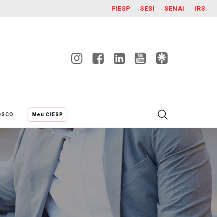
FIESP
SESI
SENAI
IRS
OSCO
Meu CIESP